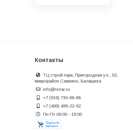
Водоснабжение и канализация
Гидроизоляция
Гипсокартон &amp;
комплектующие
Декоративные материалы
Дом и дача
Контакты
ДПК
Дренажные системы
ТЦ строй парк, Пригородная ул., 92,
микрорайон Саввино, Балашиха
Запорная арматура и
регулирующая
info@rezar.ru
+7 (916) 730-88-68
Изоляция
+7 (499) 499-22-92
Инженерная сантехника
Пн-Пт 09:00 - 19:00
Инженерная сантехника и
инструменты