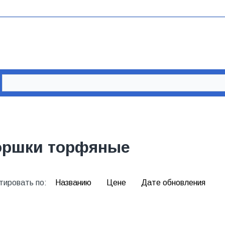
оршки торфяные
тировать по:
Названию
Цене
Дате обновления