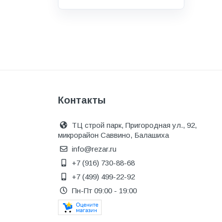
Водоснабжение и канализация
Гидроизоляция
Гипсокартон &amp;
комплектующие
Декоративные материалы
Дом и дача
Контакты
ДПК
Дренажные системы
ТЦ строй парк, Пригородная ул., 92,
микрорайон Саввино, Балашиха
Запорная арматура и
регулирующая
info@rezar.ru
+7 (916) 730-88-68
Изоляция
+7 (499) 499-22-92
Инженерная сантехника
Пн-Пт 09:00 - 19:00
Инженерная сантехника и
инструменты