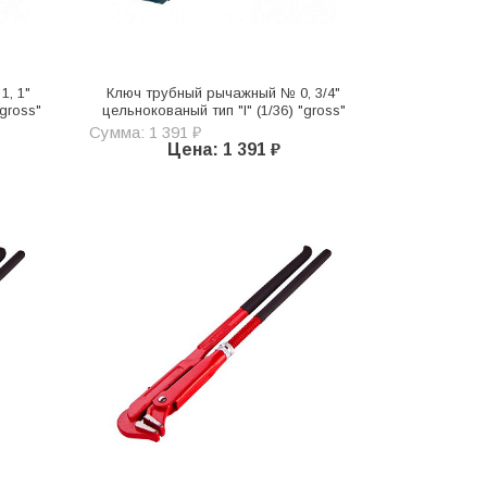
, 1"
Ключ трубный рычажный № 0, 3/4"
"gross"
цельнокованый тип "l" (1/36) "gross"
Сумма: 1 391 ₽
Цена: 1 391 ₽