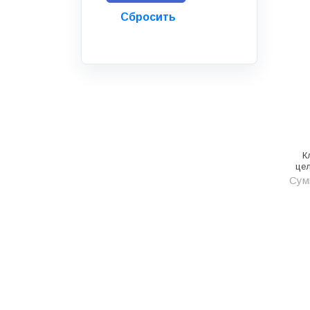
Инструмент
Инструмент и аксессуары
Канализационные системы
Канализация
Категория
Керамика и керамогранит
К
КИП и автоматика
цел
Сумм
Клеи, герметики, пены
Клей монтажный
Коллекторы и шкафы
Компоненты оптической
системы
Косметика и уход