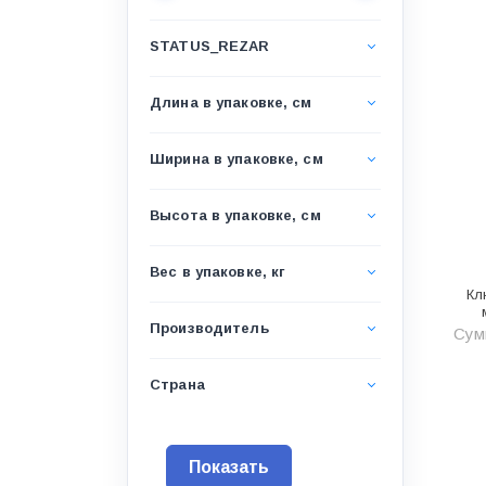
Водоснабжение и канализация
STATUS_REZAR
Гидроизоляция
Гипсокартон &amp;
Длина в упаковке, см
комплектующие
Декоративные материалы
Ширина в упаковке, см
Дом и дача
Высота в упаковке, см
ДПК
Дренажные системы
Вес в упаковке, кг
Кл
Запорная арматура и
регулирующая
Производитель
Сумм
Изоляция
Страна
Инженерная сантехника
Инженерная сантехника и
инструменты