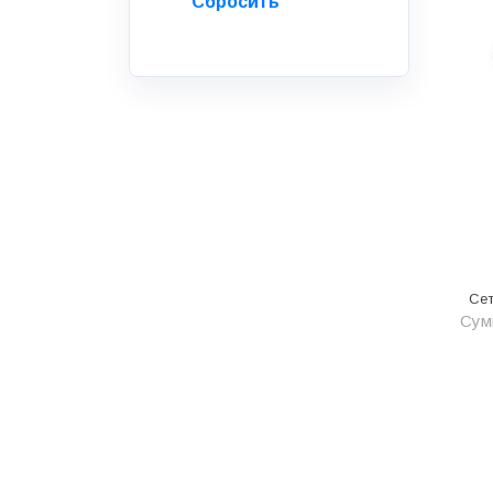
Водоснабжение и канализация
Гидроизоляция
Гипсокартон &amp;
комплектующие
Декоративные материалы
Дом и дача
ДПК
Дренажные системы
Се
Запорная арматура и
Сумм
регулирующая
Изоляция
Инженерная сантехника
Инженерная сантехника и
инструменты