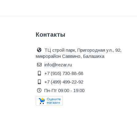
Инструмент
Инструмент и аксессуары
Канализационные системы
Контакты
Канализация
Категория
ТЦ строй парк, Пригородная ул., 92,
микрорайон Саввино, Балашиха
Керамика и керамогранит
info@rezar.ru
КИП и автоматика
+7 (916) 730-88-68
Клеи, герметики, пены
+7 (499) 499-22-92
Пн-Пт 09:00 - 19:00
Клей монтажный
Коллекторы и шкафы
Компоненты оптической
системы
Косметика и уход