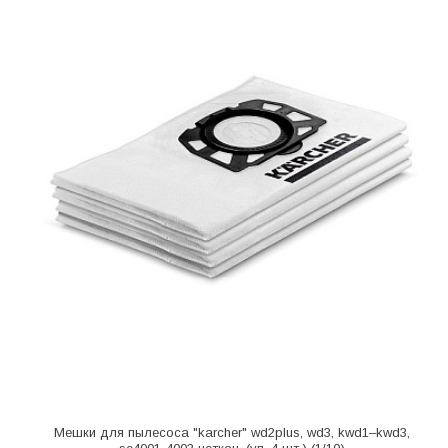
Мешки для пылесоса "karcher" wd2plus, wd3, kwd1–kwd3,