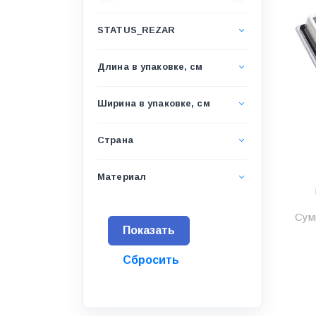
Водоснабжение и канализация
STATUS_REZAR
Гидроизоляция
Гипсокартон &amp;
Длина в упаковке, см
комплектующие
Декоративные материалы
Ширина в упаковке, см
Дом и дача
Страна
ДПК
Дренажные системы
Материал
Запорная арматура и
регулирующая
Сумм
Изоляция
Инженерная сантехника
Инженерная сантехника и
инструменты