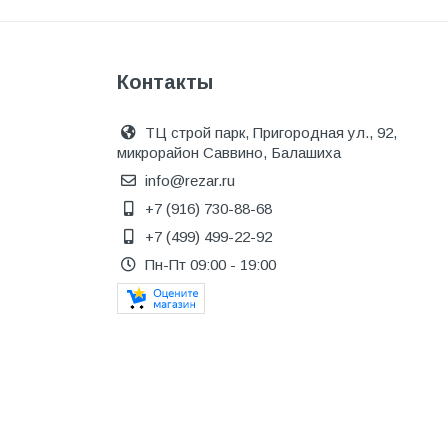
Котельное оборудование
Краны шаровые, вентили
Контакты
Краска и эмаль
Крепёж
ТЦ строй парк, Пригородная ул., 92,
микрорайон Саввино, Балашиха
Крепеж и герметики
info@rezar.ru
Крепеж и фурнитура
+7 (916) 730-88-68
Крепеж, фурнитура
+7 (499) 499-22-92
Лак и растворитель
Пн-Пт 09:00 - 19:00
Лакокрасочные материалы
Лепнина для покраски со
стенами
Малярно-штукатурные
инструменты
Межкомнатные двери