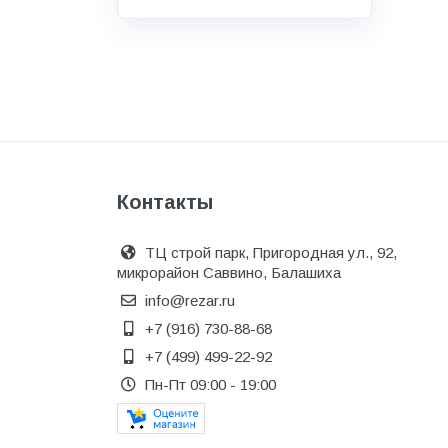
Водоснабжение и канализация
Гидроизоляция
Гипсокартон &amp;
комплектующие
Декоративные материалы
Дом и дача
Контакты
ДПК
Дренажные системы
ТЦ строй парк, Пригородная ул., 92,
микрорайон Саввино, Балашиха
Запорная арматура и
регулирующая
info@rezar.ru
+7 (916) 730-88-68
Изоляция
+7 (499) 499-22-92
Инженерная сантехника
Пн-Пт 09:00 - 19:00
Инженерная сантехника и
инструменты