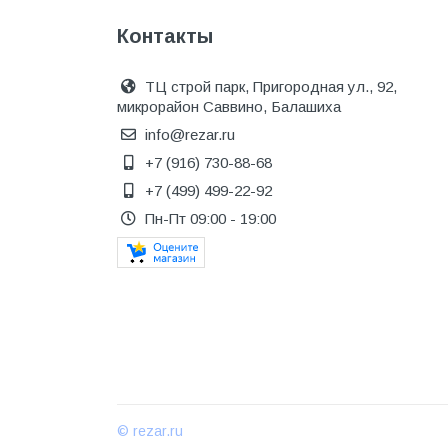
Металл
Контакты
Металлопрокат и
металлоизделия
ТЦ строй парк, Пригородная ул., 92,
микрорайон Саввино, Балашиха
Механизированные
инструменты
info@rezar.ru
+7 (916) 730-88-68
Напольные покрытия
+7 (499) 499-22-92
Насосное оборудование
Пн-Пт 09:00 - 19:00
Натуральный камень
Нерудный материал
Облицовочная доска
Обогревательное
оборудование
Общестроительные материалы
© rezar.ru
Общестрой