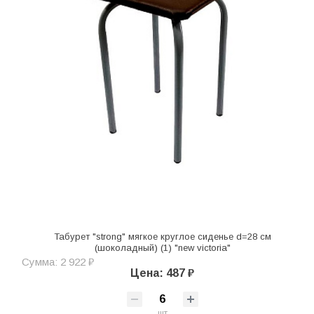
Табурет "strong" мягкое круглое сиденье d=28 см
(шоколадный) (1) "new victoria"
Сумма: 2 922 ₽
Цена: 487 ₽
шт