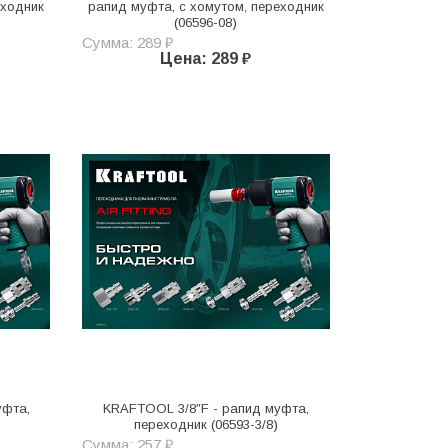
еходник
рапид муфта, с хомутом, переходник
(06596-08)
Сумма: 289 ₽
Цена: 289 ₽
уфта,
KRAFTOOL 3/8″F - рапид муфта,
переходник (06593-3/8)
Сумма: 257 ₽