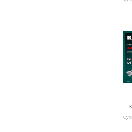
Одежда, обувь и аксессуары
Оптическое оборудование
Отделочные материалы
Отопление и вентиляция
Отрезные круги
Офисные двери
Пена монтажная
Пиломатериалы
Плинтус напольный
ПОД ЗАКАЗ
K
Предохранительная арматура
Сум
Предохранительные клапана