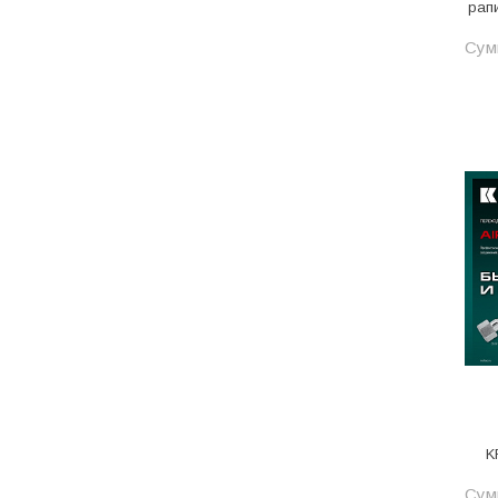
рап
Металл
Сум
Металлопрокат и
металлоизделия
Механизированные
инструменты
Напольные покрытия
Насосное оборудование
Натуральный камень
Нерудный материал
Облицовочная доска
Обогревательное
оборудование
Общестроительные материалы
K
Общестрой
Сум