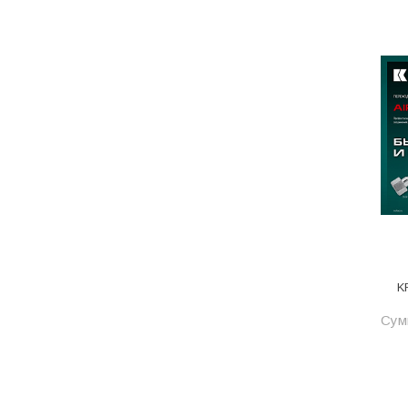
Программное обеспечение
Профиль и фурнитура
Прочее
Радиаторы отопления
Рамки из искусственного камня
Расходник
Расходные инструменты
Редукторы, фильтры, обратные
клапаны и задвижки
Ручной инструмент
K
Ручные инструменты
Сумм
Сад и огород
Сантехника