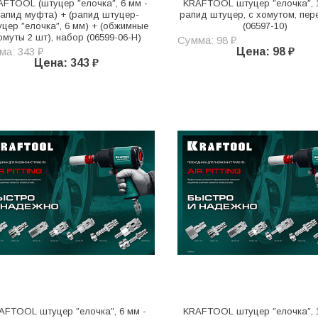
AFTOOL (штуцер ″елочка″, 6 мм -
KRAFTOOL штуцер ″елочка″, 1
апид муфта) + (рапид штуцер-
рапид штуцер, с хомутом, пер
цер ″елочка″, 6 мм) + (обжимные
(06597-10)
омуты 2 шт), набор (06599-06-H)
Сумма: 98 ₽
ма: 343 ₽
Цена: 98 ₽
Цена: 343 ₽
AFTOOL штуцер ″елочка″, 6 мм -
KRAFTOOL штуцер ″елочка″, 1