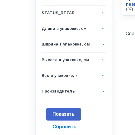
Водоснабжение и канализация
пне
(87)
STATUS_REZAR
Гидроизоляция
Гипсокартон &amp;
Длина в упаковке, см
комплектующие
Сор
Декоративные материалы
Ширина в упаковке, см
Дом и дача
Высота в упаковке, см
ДПК
Дренажные системы
Вес в упаковке, кг
Запорная арматура и
регулирующая
Производитель
Изоляция
Инженерная сантехника
Инженерная сантехника и
инструменты