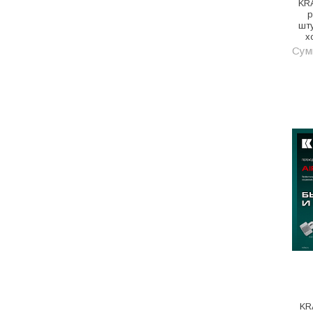
KR
Котельное оборудование
р
шту
Краны шаровые, вентили
х
Сум
Краска и эмаль
Крепёж
Крепеж и герметики
Крепеж и фурнитура
Крепеж, фурнитура
Лак и растворитель
Лакокрасочные материалы
Лепнина для покраски со
стенами
Малярно-штукатурные
инструменты
Межкомнатные двери
KR