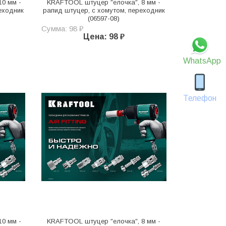
0 мм -
KRAFTOOL штуцер ″елочка″, 8 мм -
еходник
рапид штуцер, с хомутом, переходник
(06597-08)
Сумма: 98 ₽
Цена: 98 ₽
WhatsApp
Телефон
0 мм -
KRAFTOOL штуцер ″елочка″, 8 мм -