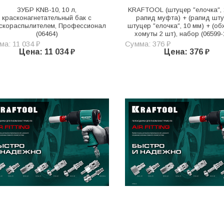
ЗУБР KNB-10, 10 л,
KRAFTOOL (штуцер ″елочка″, 
красконагнетательный бак с
рапид муфта) + (рапид шту
скораспылителем, Профессионал
штуцер ″елочка″, 10 мм) + (о
(06464)
хомуты 2 шт), набор (06599-
а: 11 034 ₽
Сумма: 376 ₽
Цена: 11 034 ₽
Цена: 376 ₽