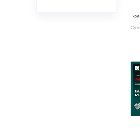
Инструмент
Инструмент и аксессуары
кра
Канализационные системы
Сумм
Канализация
Категория
Керамика и керамогранит
КИП и автоматика
Клеи, герметики, пены
Клей монтажный
Коллекторы и шкафы
Компоненты оптической
системы
Косметика и уход