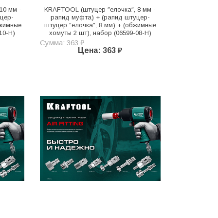
10 мм -
KRAFTOOL (штуцер ″елочка″, 8 мм -
цер-
рапид муфта) + (рапид штуцер-
бжимные
штуцер ″елочка″, 8 мм) + (обжимные
10-H)
хомуты 2 шт), набор (06599-08-H)
Сумма: 363 ₽
Цена: 363 ₽