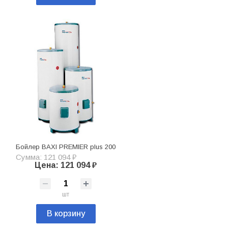
Бойлер BAXI PREMIER plus 200
Сумма: 121 094 ₽
Цена: 121 094 ₽
шт
В корзину