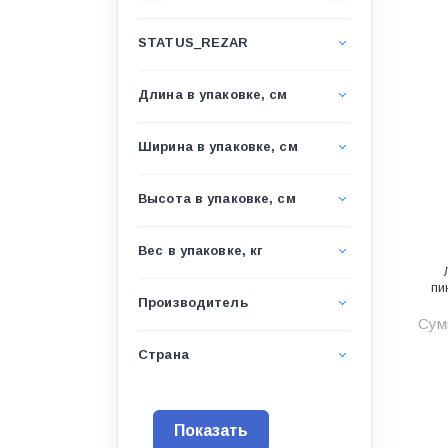
Водоснабжение и канализация
STATUS_REZAR
Гидроизоляция
Гипсокартон &amp;
Длина в упаковке, см
комплектующие
Декоративные материалы
Ширина в упаковке, см
Дом и дача
Высота в упаковке, см
ДПК
Дренажные системы
Вес в упаковке, кг
Запорная арматура и
пи
регулирующая
Производитель
Сумм
Изоляция
Страна
Инженерная сантехника
Инженерная сантехника и
инструменты