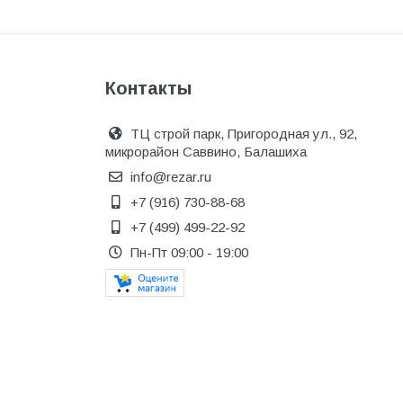
Котельное оборудование
Краны шаровые, вентили
Краска и эмаль
Контакты
Крепёж
ТЦ строй парк, Пригородная ул., 92,
Крепеж и герметики
микрорайон Саввино, Балашиха
Крепеж и фурнитура
info@rezar.ru
+7 (916) 730-88-68
Крепеж, фурнитура
+7 (499) 499-22-92
Лак и растворитель
Пн-Пт 09:00 - 19:00
Лакокрасочные материалы
Лепнина для покраски со
стенами
Малярно-штукатурные
инструменты
Межкомнатные двери