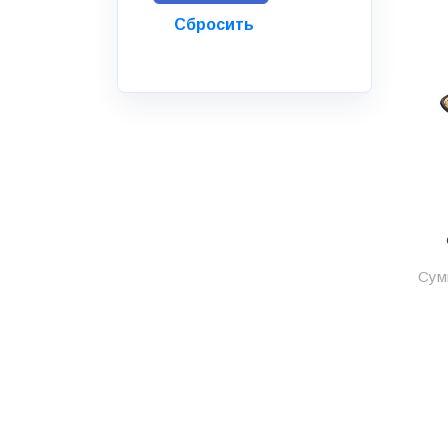
Инструмент
Инструмент и аксессуары
Канализационные системы
Канализация
Категория
Керамика и керамогранит
КИП и автоматика
Клеи, герметики, пены
Сумм
Клей монтажный
Коллекторы и шкафы
Компоненты оптической
системы
Косметика и уход