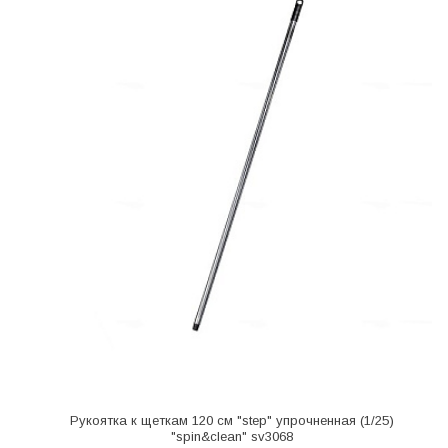
Рукоятка к щеткам 120 см "step" упрочненная (1/25)
"spin&clean" sv3068