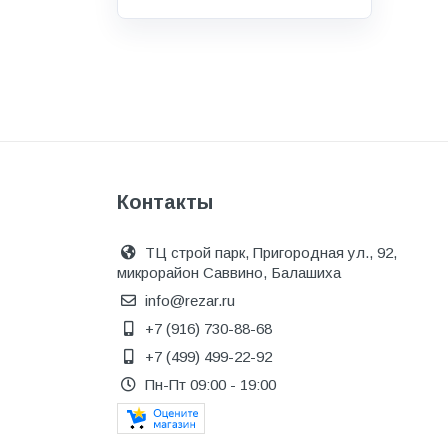
Водоснабжение и канализация
Гидроизоляция
Гипсокартон &amp;
комплектующие
Декоративные материалы
Дом и дача
Контакты
ДПК
Дренажные системы
ТЦ строй парк, Пригородная ул., 92,
микрорайон Саввино, Балашиха
Запорная арматура и
регулирующая
info@rezar.ru
+7 (916) 730-88-68
Изоляция
+7 (499) 499-22-92
Инженерная сантехника
Пн-Пт 09:00 - 19:00
Инженерная сантехника и
инструменты