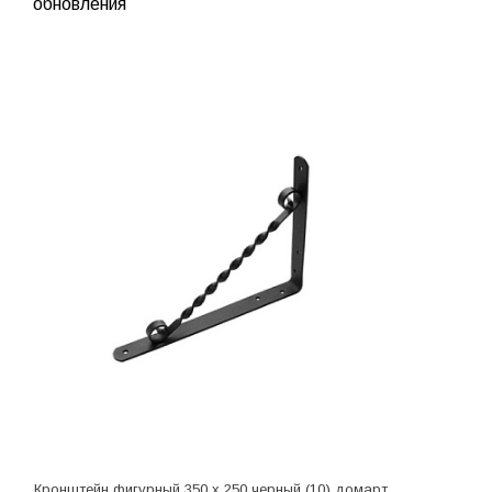
обновления
Кронштейн фигурный 350 х 250 черный (10) домарт