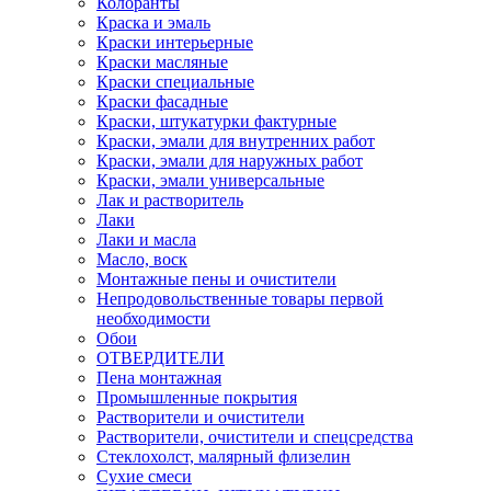
Колоранты
Краска и эмаль
Краски интерьерные
Краски масляные
Краски специальные
Краски фасадные
Краски, штукатурки фактурные
Краски, эмали для внутренних работ
Краски, эмали для наружных работ
Краски, эмали универсальные
Лак и растворитель
Лаки
Лаки и масла
Масло, воск
Монтажные пены и очистители
Непродовольственные товары первой
необходимости
Обои
ОТВЕРДИТЕЛИ
Пена монтажная
Промышленные покрытия
Растворители и очистители
Растворители, очистители и спецсредства
Стеклохолст, малярный флизелин
Сухие смеси