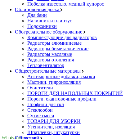
Побелка известью, медный купорос
Облицовочная доска
Для бани
Наличник и плинтус
Подоконники
Обогревательное оборудование
Комплектующие для радиаторов
Радиаторы алюминиевые
Радиаторы биметаллические
Радиаторы масляные
Радиаторы отопления
Тепловентилятор
Общестроительные материалы
Антиморозные добавки, смазки
Мастики, гидроизоляция
Очистители
ПОРОГИ ДЛЯ НАПОЛЬНЫХ ПОКРЫТИЙ
Пороги, окантовочные профили
Профили для гкл
Стеклообои
Сухие смеси
ТОВАРЫ ДЛЯ УБОРКИ
Утеплители, изоляция
Шпатлевки, штукатурки
WhatsApp
Телефон
Общестрой