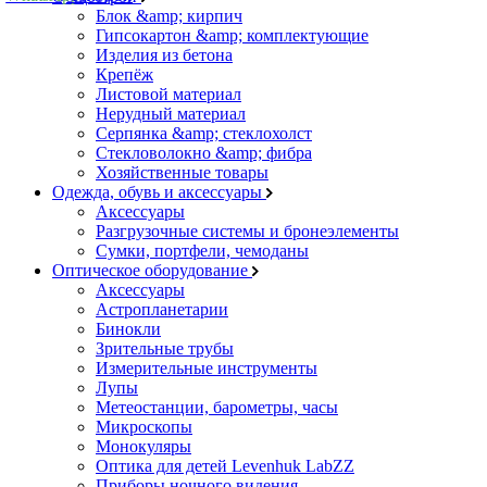
Блок &amp; кирпич
Гипсокартон &amp; комплектующие
Изделия из бетона
Крепёж
Листовой материал
Нерудный материал
Серпянка &amp; стеклохолст
Стекловолокно &amp; фибра
Хозяйственные товары
Одежда, обувь и аксессуары
Аксессуары
Разгрузочные системы и бронеэлементы
Сумки, портфели, чемоданы
Оптическое оборудование
Аксессуары
Астропланетарии
Бинокли
Зрительные трубы
Измерительные инструменты
Лупы
Метеостанции, барометры, часы
Микроскопы
Монокуляры
Оптика для детей Levenhuk LabZZ
Приборы ночного видения