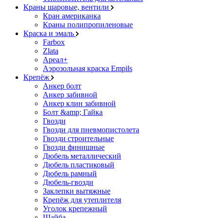
Краны шаровые, вентили
Кран американка
Краны полипропиленовые
Краска и эмаль
Farbox
Zlata
Ареал+
Аэрозольная краска Empils
Крепёж
Анкер болт
Анкер забивной
Анкер клин забивной
Болт &amp; Гайка
Гвозди
Гвозди для пневмопистолета
Гвозди строительные
Гвозди финишные
Дюбель металлический
Дюбель пластиковый
Дюбель рамный
Дюбель-гвозди
Заклепки вытяжные
Крепёж для утеплителя
Уголок крепежный
Шайба