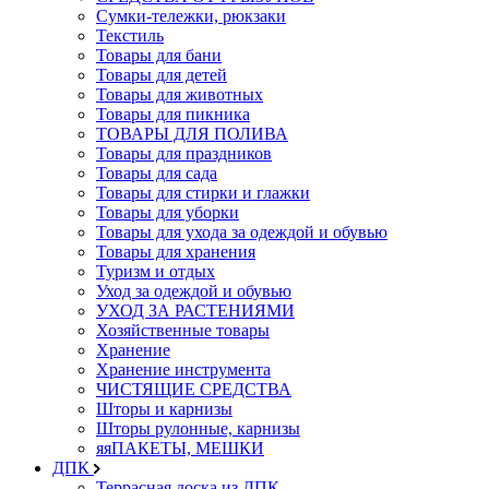
Сумки-тележки, рюкзаки
Текстиль
Товары для бани
Товары для детей
Товары для животных
Товары для пикника
ТОВАРЫ ДЛЯ ПОЛИВА
Товары для праздников
Товары для сада
Товары для стирки и глажки
Товары для уборки
Товары для ухода за одеждой и обувью
Товары для хранения
Туризм и отдых
Уход за одеждой и обувью
УХОД ЗА РАСТЕНИЯМИ
Хозяйственные товары
Хранение
Хранение инструмента
ЧИСТЯЩИЕ СРЕДСТВА
Шторы и карнизы
Шторы рулонные, карнизы
яяПАКЕТЫ, МЕШКИ
ДПК
Террасная доска из ДПК