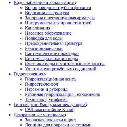
Водоснабжение и канализация
Водопроводные трубы и фитинги
Водосливная арматура
Запорная и регулирующая арматура
Инструменты для прочистки труб
Канализация
Насосное оборудование
Подводка для воды
Предохранительная арматура
Ревизионные люки
Сантехнические прокладки
Системы фильтрации воды
Счетчики воды и монтажные комплекты
Уплотнители резьбовых соединений
Гидроизоляция
Гидроизоляционная лента
Гидростеклоизол
Пергамин и рубероид
Рулонная гидроизоляция Технониколь
Техноэласт, унифлекс
Гипсокартон &amp; комплектующие
ГВЛ влагостойкие Knauf
Декоративные материалы
Заводская покраска в цвет
Лепнина для покраски со стенами