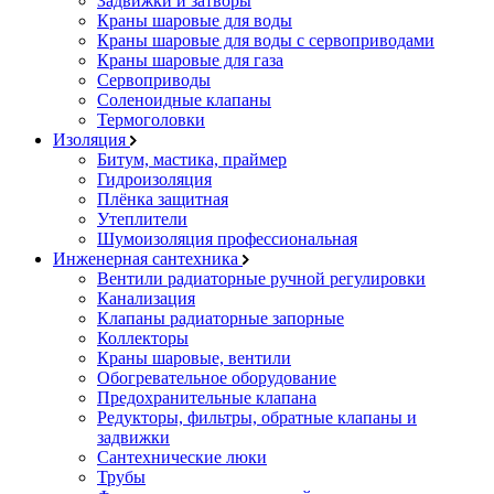
Задвижки и затворы
Краны шаровые для воды
Краны шаровые для воды с сервоприводами
Краны шаровые для газа
Сервоприводы
Соленоидные клапаны
Термоголовки
Изоляция
Битум, мастика, праймер
Гидроизоляция
Плёнка защитная
Утеплители
Шумоизоляция профессиональная
Инженерная сантехника
Вентили радиаторные ручной регулировки
Канализация
Клапаны радиаторные запорные
Коллекторы
Краны шаровые, вентили
Обогревательное оборудование
Предохранительные клапана
Редукторы, фильтры, обратные клапаны и
задвижки
Сантехнические люки
Трубы