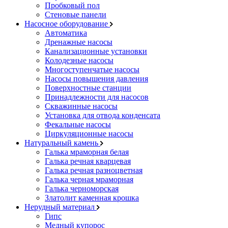
Пробковый пол
Стеновые панели
Насосное оборудование
Автоматика
Дренажные насосы
Канализационные установки
Колодезные насосы
Многоступенчатые насосы
Насосы повышения давления
Поверхностные станции
Принадлежности для насосов
Скважинные насосы
Установка для отвода конденсата
Фекальные насосы
Циркуляционные насосы
Натуральный камень
Галька мраморная белая
Галька речная кварцевая
Галька речная разноцветная
Галька черная мраморная
Галька черноморская
Златолит каменная крошка
Нерудный материал
Гипс
Медный купорос