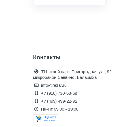
Водоснабжение и канализация
Гидроизоляция
Гипсокартон &amp;
комплектующие
Декоративные материалы
Дом и дача
Контакты
ДПК
Дренажные системы
ТЦ строй парк, Пригородная ул., 92,
микрорайон Саввино, Балашиха
Запорная арматура и
регулирующая
info@rezar.ru
+7 (916) 730-88-68
Изоляция
+7 (499) 499-22-92
Инженерная сантехника
Пн-Пт 09:00 - 19:00
Инженерная сантехника и
инструменты