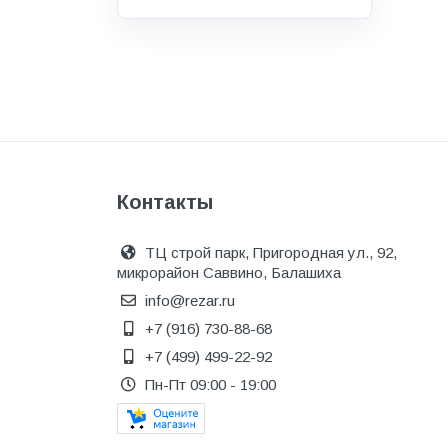
Водоснабжение и канализация
Гидроизоляция
Гипсокартон &amp;
комплектующие
Декоративные материалы
Дом и дача
Контакты
ДПК
Дренажные системы
ТЦ строй парк, Пригородная ул., 92,
микрорайон Саввино, Балашиха
Запорная арматура и
регулирующая
info@rezar.ru
+7 (916) 730-88-68
Изоляция
+7 (499) 499-22-92
Инженерная сантехника
Пн-Пт 09:00 - 19:00
Инженерная сантехника и
инструменты