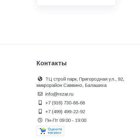
Водоснабжение и канализация
Гидроизоляция
Гипсокартон &amp;
комплектующие
Декоративные материалы
Дом и дача
Контакты
ДПК
Дренажные системы
ТЦ строй парк, Пригородная ул., 92,
микрорайон Саввино, Балашиха
Запорная арматура и
регулирующая
info@rezar.ru
+7 (916) 730-88-68
Изоляция
+7 (499) 499-22-92
Инженерная сантехника
Пн-Пт 09:00 - 19:00
Инженерная сантехника и
инструменты