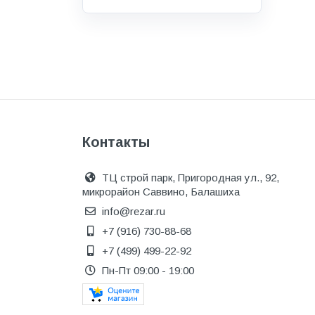
Водоснабжение и канализация
Гидроизоляция
Гипсокартон &amp;
комплектующие
Декоративные материалы
Дом и дача
Контакты
ДПК
Дренажные системы
ТЦ строй парк, Пригородная ул., 92,
микрорайон Саввино, Балашиха
Запорная арматура и
регулирующая
info@rezar.ru
+7 (916) 730-88-68
Изоляция
+7 (499) 499-22-92
Инженерная сантехника
Пн-Пт 09:00 - 19:00
Инженерная сантехника и
инструменты