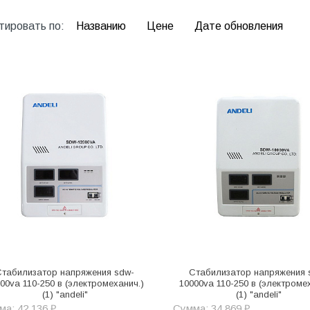
тировать по:
Названию
Цене
Дате обновления
Стабилизатор напряжения sdw-
Стабилизатор напряжения 
00va 110-250 в (электромеханич.)
10000va 110-250 в (электроме
(1) "andeli"
(1) "andeli"
а: 42 136 ₽
Сумма: 34 869 ₽