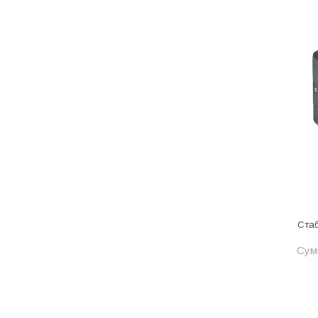
Котельное оборудование
Краны шаровые, вентили
Краска и эмаль
Крепёж
Крепеж и герметики
Крепеж и фурнитура
Крепеж, фурнитура
Лак и растворитель
Лакокрасочные материалы
Ста
Лепнина для покраски со
стенами
Сумм
Малярно-штукатурные
инструменты
Межкомнатные двери