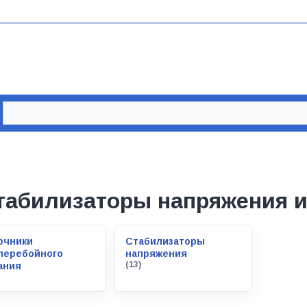
табилизаторы напряжения и
очники
Стабилизаторы
перебойного
напряжения
(13)
ания