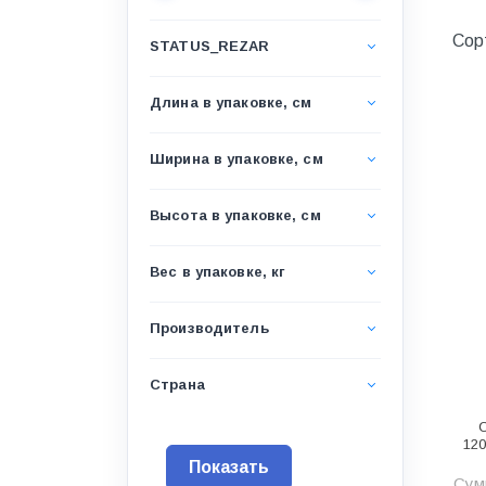
Водоснабжение и канализация
Сор
STATUS_REZAR
Гидроизоляция
Гипсокартон &amp;
Длина в упаковке, см
комплектующие
Декоративные материалы
Ширина в упаковке, см
Дом и дача
Высота в упаковке, см
ДПК
Дренажные системы
Вес в упаковке, кг
Запорная арматура и
регулирующая
Производитель
Изоляция
Страна
Инженерная сантехника
Инженерная сантехника и
120
инструменты
Сумм