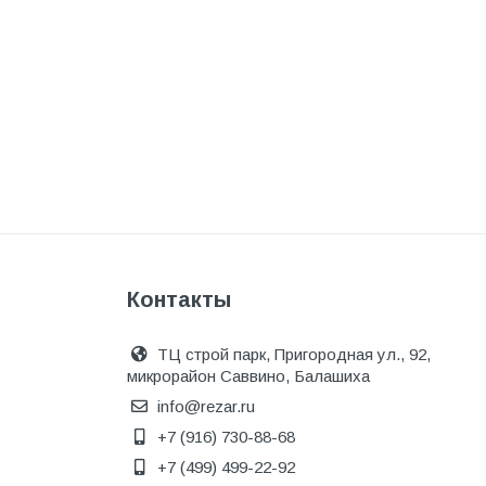
Программное обеспечение
Профиль и фурнитура
Прочее
Радиаторы отопления
Рамки из искусственного камня
Расходник
Расходные инструменты
Редукторы, фильтры, обратные
Контакты
клапаны и задвижки
Ручной инструмент
ТЦ строй парк, Пригородная ул., 92,
Ручные инструменты
микрорайон Саввино, Балашиха
info@rezar.ru
Сад и огород
+7 (916) 730-88-68
Сантехника
+7 (499) 499-22-92