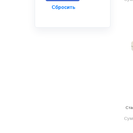
Инструмент
Инструмент и аксессуары
Канализационные системы
Канализация
Категория
Керамика и керамогранит
КИП и автоматика
Клеи, герметики, пены
Клей монтажный
Коллекторы и шкафы
Ста
Компоненты оптической
системы
Сумм
Косметика и уход