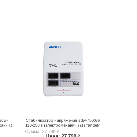
sdw-
Стабилизатор напряжения sdw-7500va
ханич.)
110-250 в (электромеханич.) (1) "andeli"
Сумма: 27 798 ₽
Цена: 27 798 ₽