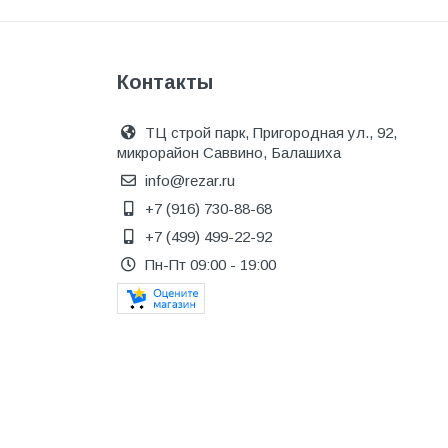
Котельное оборудование
Краны шаровые, вентили
Контакты
Краска и эмаль
Крепёж
ТЦ строй парк, Пригородная ул., 92,
микрорайон Саввино, Балашиха
Крепеж и герметики
info@rezar.ru
Крепеж и фурнитура
+7 (916) 730-88-68
Крепеж, фурнитура
+7 (499) 499-22-92
Лак и растворитель
Пн-Пт 09:00 - 19:00
Лакокрасочные материалы
Лепнина для покраски со
стенами
Малярно-штукатурные
инструменты
Межкомнатные двери