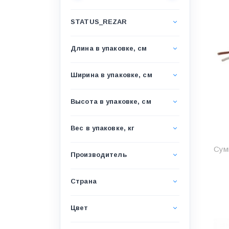
Водоснабжение и канализация
STATUS_REZAR
Гидроизоляция
Гипсокартон &amp;
Длина в упаковке, см
комплектующие
Декоративные материалы
Ширина в упаковке, см
Дом и дача
Высота в упаковке, см
ДПК
Дренажные системы
Вес в упаковке, кг
Запорная арматура и
Сум
регулирующая
Производитель
Изоляция
Страна
Инженерная сантехника
Инженерная сантехника и
Цвет
инструменты