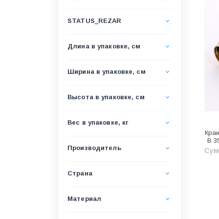
Водоснабжение и канализация
STATUS_REZAR
Гидроизоляция
Гипсокартон &amp;
Длина в упаковке, см
комплектующие
Декоративные материалы
Ширина в упаковке, см
Дом и дача
Высота в упаковке, см
ДПК
Дренажные системы
Вес в упаковке, кг
Кра
Запорная арматура и
В 3
регулирующая
Производитель
Сумм
Изоляция
Страна
Инженерная сантехника
Инженерная сантехника и
Материал
инструменты