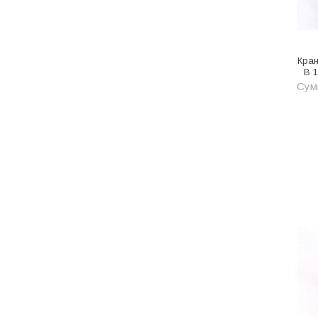
Одежда, обувь и аксессуары
Оптическое оборудование
Кра
Отделочные материалы
В 1
Сумм
Отопление и вентиляция
Отрезные круги
Офисные двери
Пена монтажная
Пиломатериалы
Плинтус напольный
ПОД ЗАКАЗ
Предохранительная арматура
Предохранительные клапана