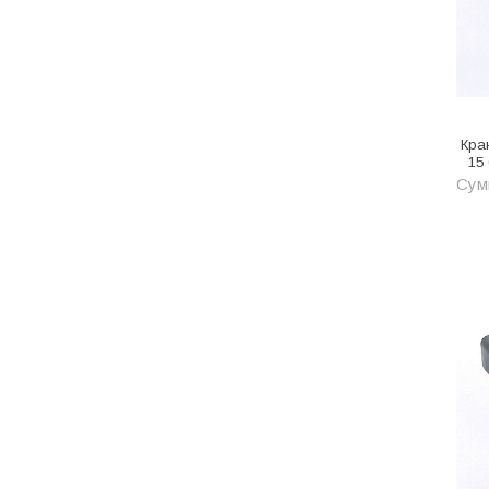
Металл
Металлопрокат и
металлоизделия
Механизированные
инструменты
Кра
15
Напольные покрытия
Сумм
Насосное оборудование
Натуральный камень
Нерудный материал
Облицовочная доска
Обогревательное
оборудование
Общестроительные материалы
Общестрой