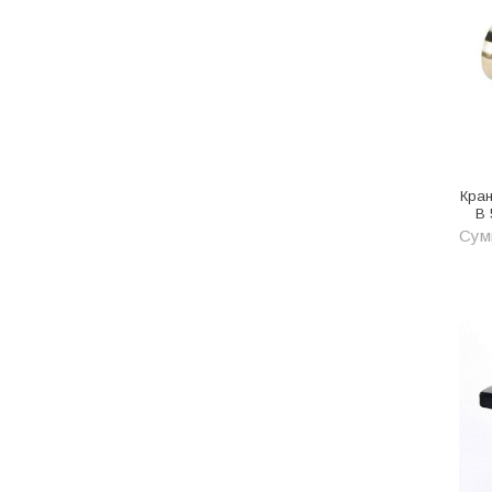
Котельное оборудование
Краны шаровые, вентили
Краска и эмаль
Крепёж
Крепеж и герметики
Кра
Крепеж и фурнитура
В 
Сумм
Крепеж, фурнитура
Лак и растворитель
Лакокрасочные материалы
Лепнина для покраски со
стенами
Малярно-штукатурные
инструменты
Межкомнатные двери