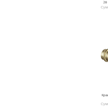
Сантехника, водоснабжение,
28
канализация
Сумм
Сантехнические люки
Серпянка &amp; стеклохолст
Сетка металлическая
Системы видеонаблюдения
Системы ограждения
Скрытые двери-невидимки
Скрытый плинтус / Теневой
профиль
Смеси строительные
Современные Двери
Кра
Сопутствующие товары
Сумм
Сройматериалы