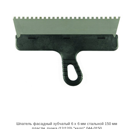
Шпатель фасадный зубчатый 6 х 6 мм стальной 150 мм
пластм. ручка (12/120) "кедр" 044-0150