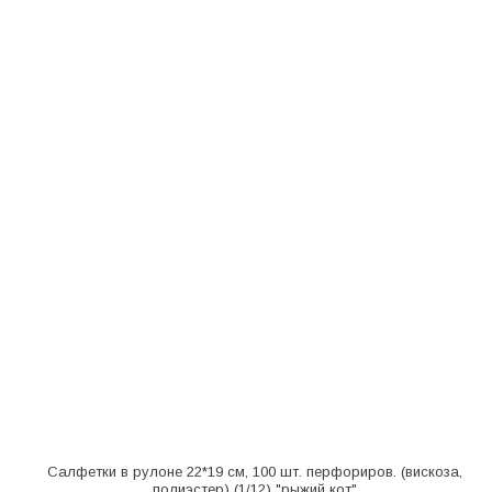
Салфетки в рулоне 22*19 см, 100 шт. перфориров. (вискоза,
полиэстер) (1/12) "рыжий кот"