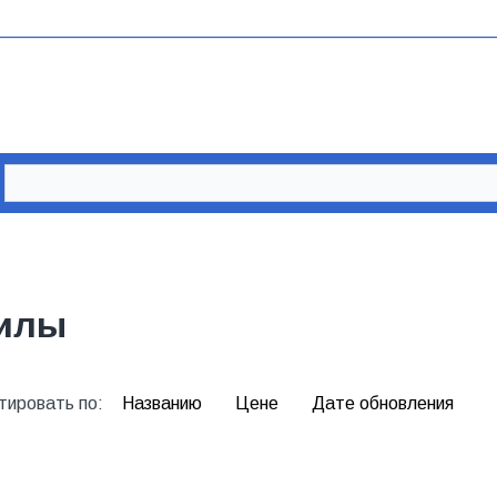
илы
тировать по:
Названию
Цене
Дате обновления