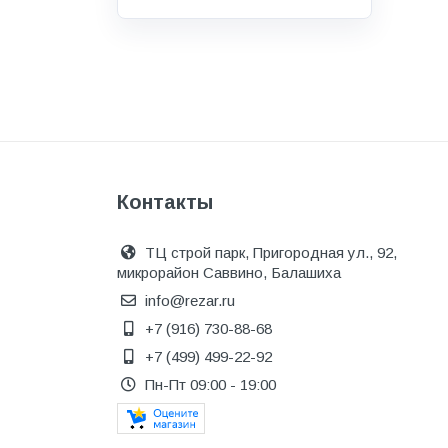
Водоснабжение и канализация
Гидроизоляция
Гипсокартон &amp;
комплектующие
Декоративные материалы
Дом и дача
Контакты
ДПК
Дренажные системы
ТЦ строй парк, Пригородная ул., 92,
микрорайон Саввино, Балашиха
Запорная арматура и
регулирующая
info@rezar.ru
+7 (916) 730-88-68
Изоляция
+7 (499) 499-22-92
Инженерная сантехника
Пн-Пт 09:00 - 19:00
Инженерная сантехника и
инструменты