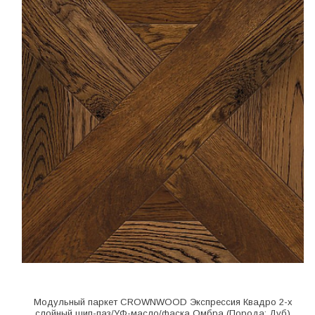
Модульный паркет CROWNWOOD Экспрессия Квадро 2-х
слойный шип-паз/УФ-масло/фаска Омбра (Порода: Дуб)