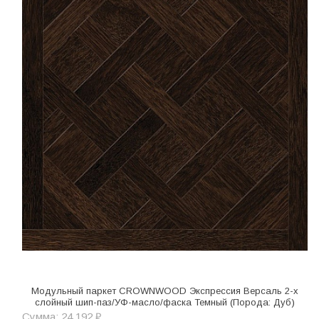
Модульный паркет CROWNWOOD Экспрессия Версаль 2-х
слойный шип-паз/УФ-масло/фаска Темный (Порода: Дуб)
Сумма: 24 192 ₽