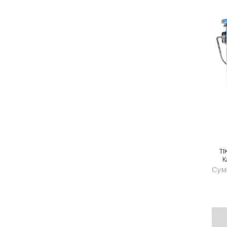
Котельное оборудование
Краны шаровые, вентили
Краска и эмаль
Крепёж
Крепеж и герметики
Крепеж и фурнитура
Крепеж, фурнитура
Лак и растворитель
Лакокрасочные материалы
TI
К
Сумм
Лепнина для покраски со
стенами
Малярно-штукатурные
инструменты
Межкомнатные двери