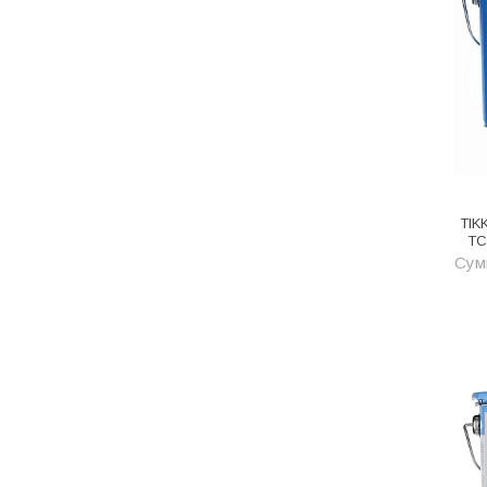
Одежда, обувь и аксессуары
Оптическое оборудование
Отделочные материалы
Отопление и вентиляция
Отрезные круги
Офисные двери
TIK
TС
Пена монтажная
Сумм
Пиломатериалы
Плинтус напольный
ПОД ЗАКАЗ
Предохранительная арматура
Предохранительные клапана