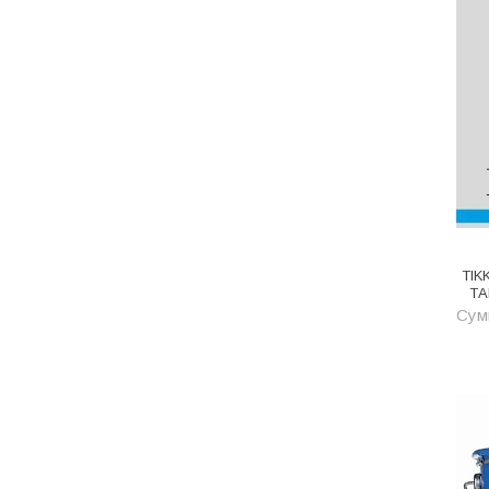
Металл
Металлопрокат и
металлоизделия
Механизированные
инструменты
Напольные покрытия
Насосное оборудование
Натуральный камень
TIK
TА
Нерудный материал
Сумм
Облицовочная доска
Обогревательное
оборудование
Общестроительные материалы
Общестрой