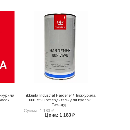
икккурила
Tikkurila Industrial Hardener / Тикккурила
расок
008 7590 отвердитель для красок
Темадур
Сумма: 1 183 ₽
Цена: 1 183 ₽