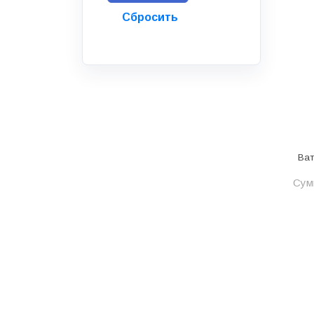
Инструмент
Инструмент и аксессуары
Канализационные системы
Канализация
Категория
Керамика и керамогранит
Ват
КИП и автоматика
Сум
Клеи, герметики, пены
Клей монтажный
Коллекторы и шкафы
Компоненты оптической
системы
Косметика и уход