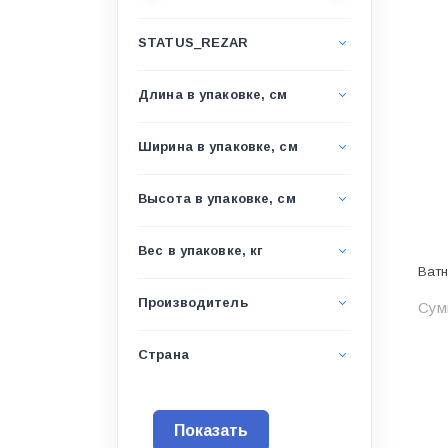
Водоснабжение и канализация
STATUS_REZAR
Гидроизоляция
Гипсокартон &amp;
Длина в упаковке, см
комплектующие
Декоративные материалы
Ширина в упаковке, см
Дом и дача
Высота в упаковке, см
ДПК
Дренажные системы
Вес в упаковке, кг
Ватн
Запорная арматура и
регулирующая
Производитель
Сум
Изоляция
Страна
Инженерная сантехника
Инженерная сантехника и
инструменты