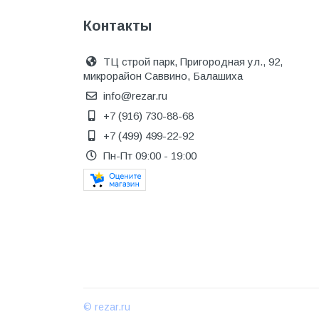
Металл
Контакты
Металлопрокат и
металлоизделия
ТЦ строй парк, Пригородная ул., 92,
микрорайон Саввино, Балашиха
Механизированные
инструменты
info@rezar.ru
+7 (916) 730-88-68
Напольные покрытия
+7 (499) 499-22-92
Насосное оборудование
Пн-Пт 09:00 - 19:00
Натуральный камень
Нерудный материал
Облицовочная доска
Обогревательное
оборудование
Общестроительные материалы
© rezar.ru
Общестрой