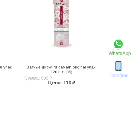
WhatsApp
l упак.
Ватные диски "я самая" original упак.
120 шт. (35)
Телефон
Сумма: 990 ₽
Цена: 110 ₽