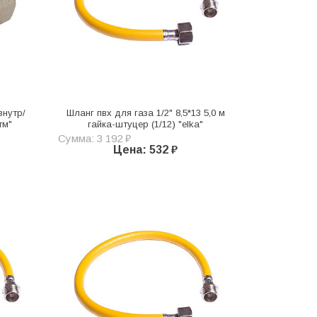
внутр/
Шланг пвх для газа 1/2" 8,5*13 5,0 м
тм"
гайка-штуцер (1/12) "elka"
Сумма: 3 192 ₽
Цена: 532 ₽