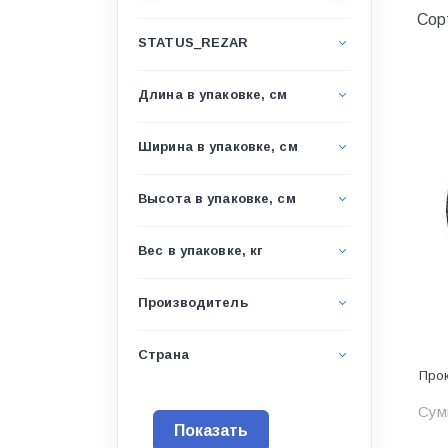
Водоснабжение и канализация
Сор
STATUS_REZAR
Гидроизоляция
Гипсокартон &amp;
Длина в упаковке, см
комплектующие
Декоративные материалы
Ширина в упаковке, см
Дом и дача
Высота в упаковке, см
ДПК
Дренажные системы
Вес в упаковке, кг
Запорная арматура и
регулирующая
Производитель
Изоляция
Страна
Инженерная сантехника
Прок
Инженерная сантехника и
Сум
инструменты