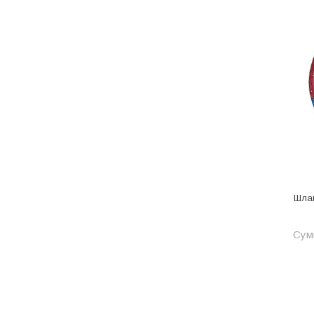
Котельное оборудование
Краны шаровые, вентили
Краска и эмаль
Крепёж
Крепеж и герметики
Крепеж и фурнитура
Крепеж, фурнитура
Лак и растворитель
Шлан
Лакокрасочные материалы
Сумм
Лепнина для покраски со
стенами
Малярно-штукатурные
инструменты
Межкомнатные двери