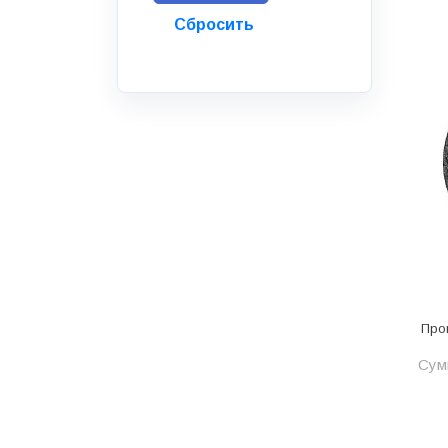
Инструмент
Инструмент и аксессуары
Канализационные системы
Канализация
Категория
Керамика и керамогранит
КИП и автоматика
Клеи, герметики, пены
Клей монтажный
Про
Коллекторы и шкафы
Сумм
Компоненты оптической
системы
Косметика и уход