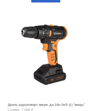
Дрель-шуруповерт аккум. да-18л-2к/б (1) "вихрь"
Сумма: 7 088 ₽