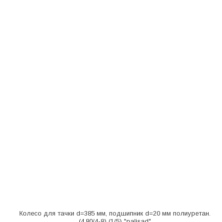
Колесо для тачки d=385 мм, подшипник d=20 мм полиуретан.
(4.80/4-8) (1/5) "palisad"