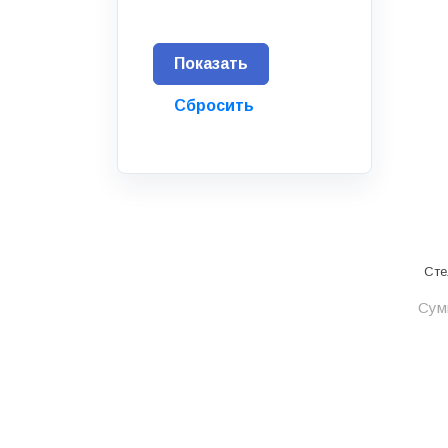
Водоснабжение и канализация
Гидроизоляция
Гипсокартон &amp;
комплектующие
Декоративные материалы
Дом и дача
ДПК
Дренажные системы
Сте
Запорная арматура и
регулирующая
Сумм
Изоляция
Инженерная сантехника
Инженерная сантехника и
инструменты