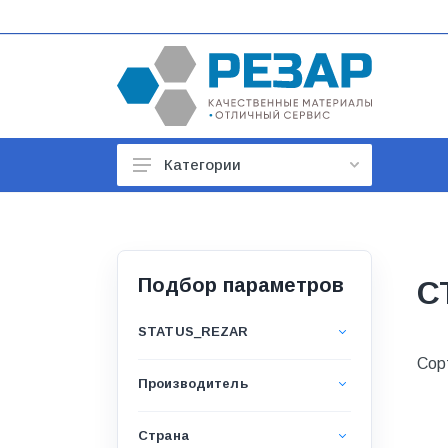
Категории
Автомобильные товары
Автотовары
Арматура строительная
Подбор параметров
С
Баки, гидроаккумуляторы
STATUS_REZAR
Бойлеры и водонагреватели
Сор
Производитель
Бытовая техника
Бытовая химия
Страна