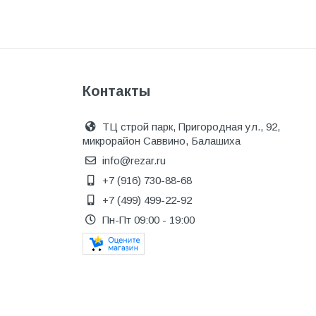
Инструмент
Инструмент и аксессуары
Канализационные системы
Канализация
Контакты
Категория
ТЦ строй парк, Пригородная ул., 92,
Керамика и керамогранит
микрорайон Саввино, Балашиха
КИП и автоматика
info@rezar.ru
+7 (916) 730-88-68
Клеи, герметики, пены
+7 (499) 499-22-92
Клей монтажный
Пн-Пт 09:00 - 19:00
Коллекторы и шкафы
Компоненты оптической
системы
Косметика и уход