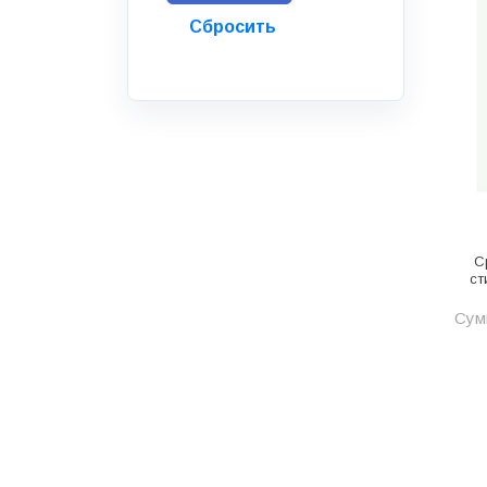
Инструмент
Инструмент и аксессуары
Канализационные системы
Канализация
Категория
Керамика и керамогранит
КИП и автоматика
С
ст
Клеи, герметики, пены
Сумм
Клей монтажный
Коллекторы и шкафы
Компоненты оптической
системы
Косметика и уход