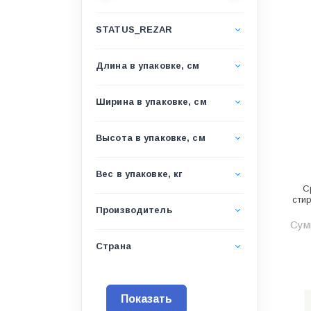
Водоснабжение и канализация
STATUS_REZAR
Гидроизоляция
Гипсокартон &amp;
Длина в упаковке, см
комплектующие
Декоративные материалы
Ширина в упаковке, см
Дом и дача
Высота в упаковке, см
ДПК
Дренажные системы
Вес в упаковке, кг
С
Запорная арматура и
сти
регулирующая
Производитель
Сум
Изоляция
Страна
Инженерная сантехника
Инженерная сантехника и
инструменты