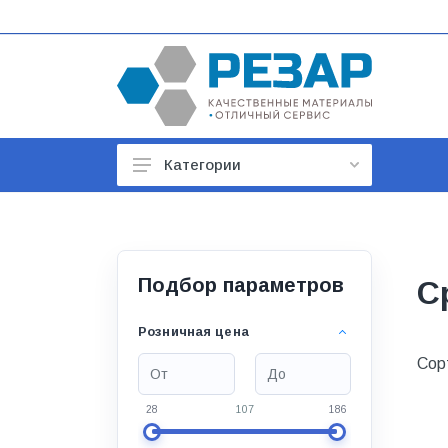
Категории
Автомобильные товары
Автотовары
Арматура строительная
Подбор параметров
С
Баки, гидроаккумуляторы
Розничная цена
Бойлеры и водонагреватели
Сор
Бытовая техника
28
107
186
Бытовая химия