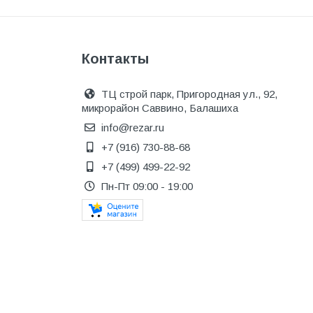
Металл
Металлопрокат и
металлоизделия
Контакты
Механизированные
инструменты
ТЦ строй парк, Пригородная ул., 92,
микрорайон Саввино, Балашиха
Напольные покрытия
info@rezar.ru
Насосное оборудование
+7 (916) 730-88-68
+7 (499) 499-22-92
Натуральный камень
Пн-Пт 09:00 - 19:00
Нерудный материал
Облицовочная доска
Обогревательное
оборудование
Общестроительные материалы
Общестрой