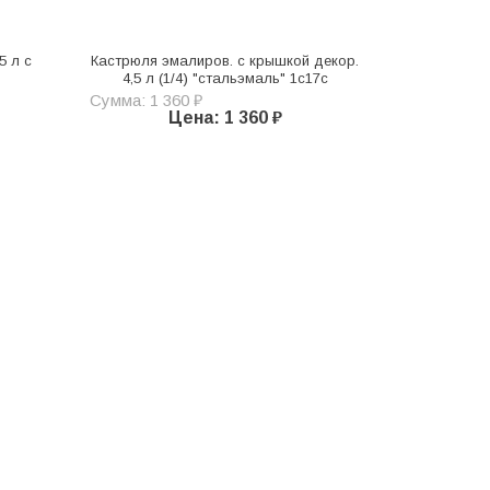
5 л с
Кастрюля эмалиров. с крышкой декор.
4,5 л (1/4) "стальэмаль" 1с17с
Сумма: 1 360 ₽
Цена: 1 360 ₽