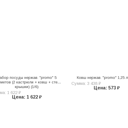
абор посуды нержав. "promo" 5
Ковш нержав. "promo" 1,25 л 
метов (2 кастрюли + ковш + стекл.
Сумма: 3 438 ₽
крышки) (1/6)
Цена: 573 ₽
а: 1 622 ₽
Цена: 1 622 ₽