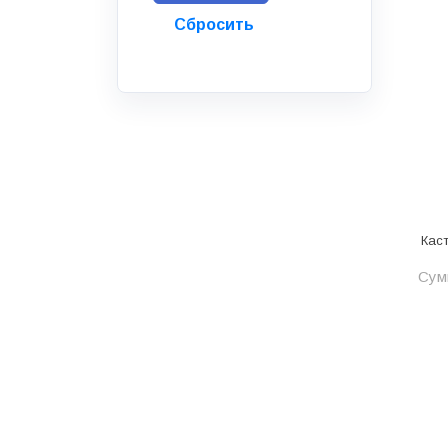
Инструмент
Инструмент и аксессуары
Канализационные системы
Канализация
Категория
Керамика и керамогранит
КИП и автоматика
Каст
Клеи, герметики, пены
Сумм
Клей монтажный
Коллекторы и шкафы
Компоненты оптической
системы
Косметика и уход