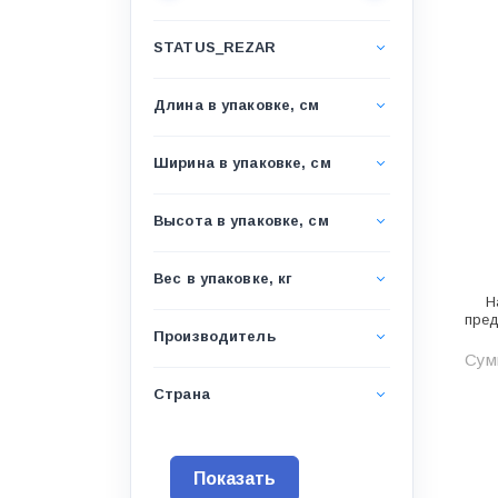
Водоснабжение и канализация
STATUS_REZAR
Гидроизоляция
Гипсокартон &amp;
Длина в упаковке, см
комплектующие
Декоративные материалы
Ширина в упаковке, см
Дом и дача
Высота в упаковке, см
ДПК
Дренажные системы
Вес в упаковке, кг
Н
Запорная арматура и
пред
регулирующая
Производитель
Сумм
Изоляция
Страна
Инженерная сантехника
Инженерная сантехника и
инструменты