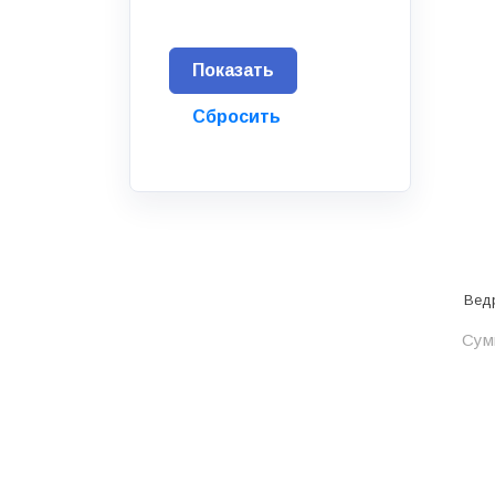
Водоснабжение и канализация
Гидроизоляция
Гипсокартон &amp;
комплектующие
Декоративные материалы
Дом и дача
ДПК
Дренажные системы
Вед
Запорная арматура и
регулирующая
Сумм
Изоляция
Инженерная сантехника
Инженерная сантехника и
инструменты