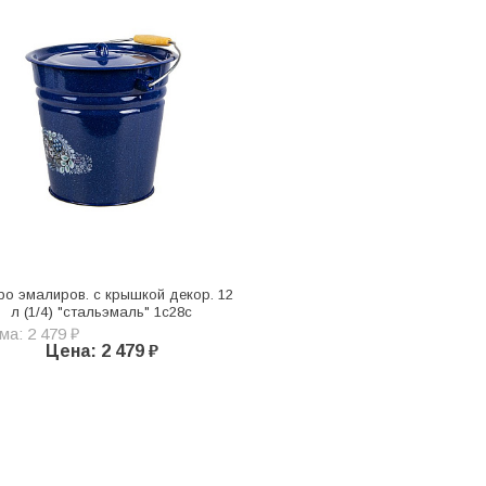
ро эмалиров. с крышкой декор. 12
л (1/4) "стальэмаль" 1с28с
а: 2 479 ₽
Цена: 2 479 ₽