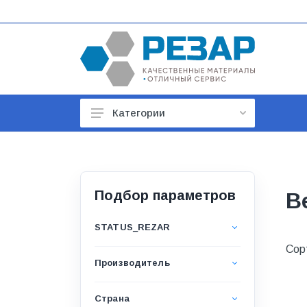
Категории
Автомобильные товары
Автотовары
Арматура строительная
Подбор параметров
В
Баки, гидроаккумуляторы
STATUS_REZAR
Бойлеры и водонагреватели
Сор
Производитель
Бытовая техника
Бытовая химия
Страна