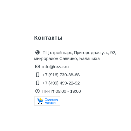
Инструмент
Инструмент и аксессуары
Канализационные системы
Канализация
Контакты
Категория
ТЦ строй парк, Пригородная ул., 92,
Керамика и керамогранит
микрорайон Саввино, Балашиха
КИП и автоматика
info@rezar.ru
+7 (916) 730-88-68
Клеи, герметики, пены
+7 (499) 499-22-92
Клей монтажный
Пн-Пт 09:00 - 19:00
Коллекторы и шкафы
Компоненты оптической
системы
Косметика и уход