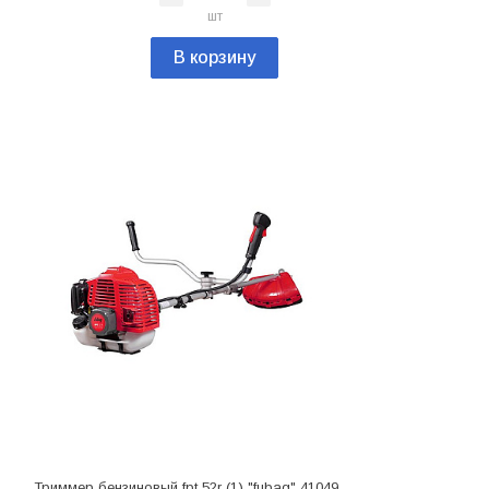
шт
В корзину
Триммер бензиновый fpt 52r (1) "fubag" 41049