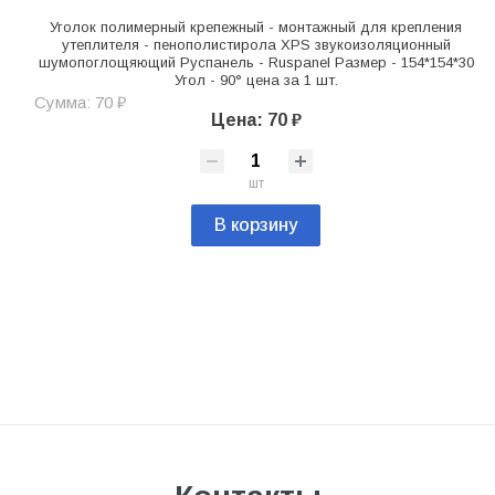
Уголок полимерный крепежный - монтажный для крепления
утеплителя - пенополистирола XPS звукоизоляционный
шумопоглощяющий Руспанель - Ruspanel Размер - 154*154*30
Угол - 90° цена за 1 шт.
Сумма: 70 ₽
Цена: 70 ₽
шт
В корзину