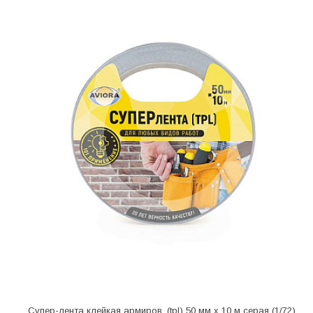
Супер-лента клейкая армиров. (tpl) 50 мм х 10 м серая (1/72)