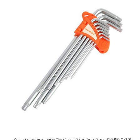
Ключи шестигранные "torx" skт-9el набор 9 шт., t10-t50 (1/10)