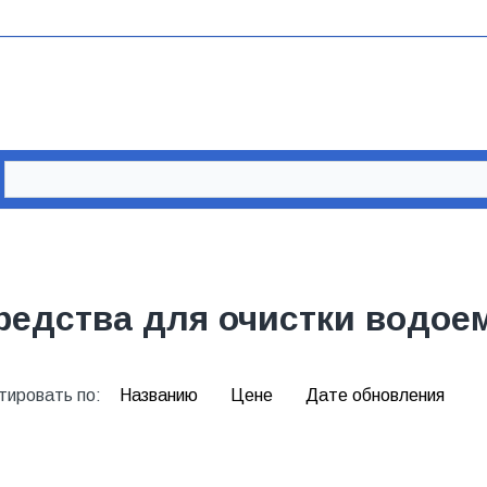
редства для очистки водое
тировать по:
Названию
Цене
Дате обновления