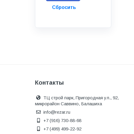
Инструмент
Инструмент и аксессуары
Канализационные системы
Канализация
Категория
Керамика и керамогранит
КИП и автоматика
Клеи, герметики, пены
Контакты
Клей монтажный
ТЦ строй парк, Пригородная ул., 92,
Коллекторы и шкафы
микрорайон Саввино, Балашиха
Компоненты оптической
info@rezar.ru
системы
+7 (916) 730-88-68
Косметика и уход
+7 (499) 499-22-92