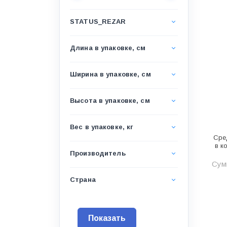
Водоснабжение и канализация
STATUS_REZAR
Гидроизоляция
Гипсокартон &amp;
Длина в упаковке, см
комплектующие
Декоративные материалы
Ширина в упаковке, см
Дом и дача
Высота в упаковке, см
ДПК
Дренажные системы
Вес в упаковке, кг
Сре
Запорная арматура и
в к
регулирующая
Производитель
Сумм
Изоляция
Страна
Инженерная сантехника
Инженерная сантехника и
инструменты