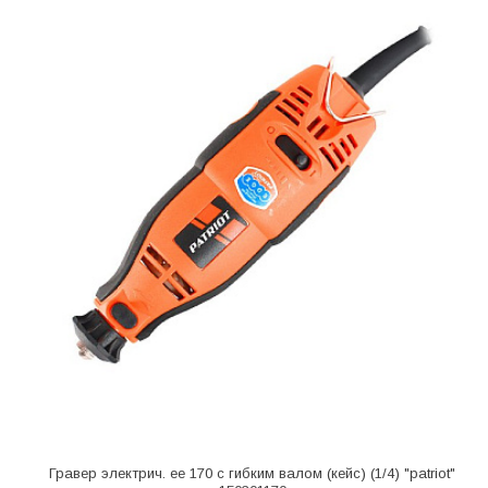
Гравер электрич. ee 170 с гибким валом (кейс) (1/4) "patriot"