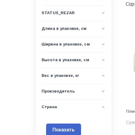
Сор
Водоснабжение и канализация
STATUS_REZAR
Гидроизоляция
Гипсокартон &amp;
Длина в упаковке, см
комплектующие
Декоративные материалы
Ширина в упаковке, см
Дом и дача
Высота в упаковке, см
ДПК
Дренажные системы
Вес в упаковке, кг
Запорная арматура и
регулирующая
Производитель
Изоляция
Страна
Плен
Инженерная сантехника
Сумм
Инженерная сантехника и
инструменты