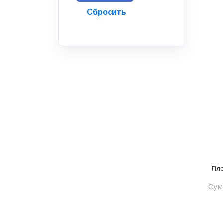
Инструмент
Инструмент и аксессуары
Канализационные системы
Канализация
Категория
Керамика и керамогранит
КИП и автоматика
Клеи, герметики, пены
Клей монтажный
Коллекторы и шкафы
Пле
Компоненты оптической
Сумм
системы
Косметика и уход