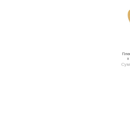
Программное обеспечение
Профиль и фурнитура
Прочее
Радиаторы отопления
Рамки из искусственного камня
Пле
Расходник
х
Сум
Расходные инструменты
Редукторы, фильтры, обратные
клапаны и задвижки
Ручной инструмент
Ручные инструменты
Сад и огород
Сантехника