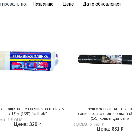
тировать по:
Названию
Цене
Дате обновления
ка защитная с клеящей лентой 2,6
Пленка защитная 1,8 х 30
х 17 м (1/25) "unibob"
техническая рулон (черная) (
(1/5) концепция быта
а: 1 974 ₽
Цена: 329 ₽
Сумма: 2 493 ₽
Цена: 831 ₽