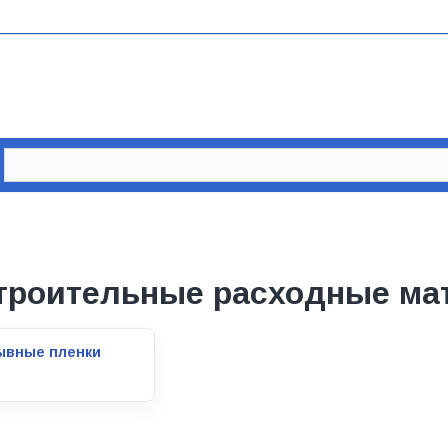
троительные расходные ма
ывные пленки