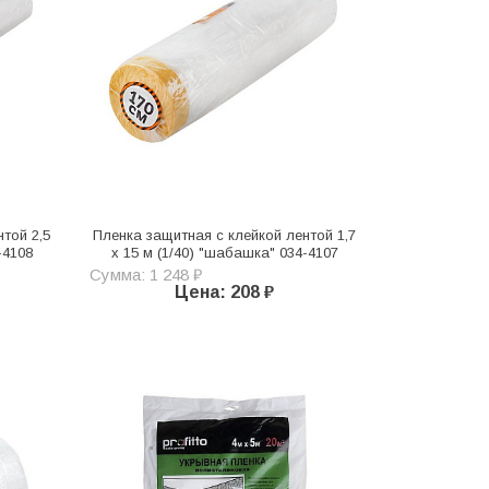
той 2,5
Пленка защитная с клейкой лентой 1,7
-4108
х 15 м (1/40) "шабашка" 034-4107
Сумма: 1 248 ₽
Цена: 208 ₽