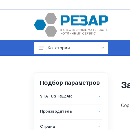
Категории
Автомобильные товары
Автотовары
Арматура строительная
Подбор параметров
З
Баки, гидроаккумуляторы
STATUS_REZAR
Бойлеры и водонагреватели
Сор
Производитель
Бытовая техника
Бытовая химия
Страна