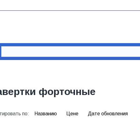
авертки форточные
тировать по:
Названию
Цене
Дате обновления