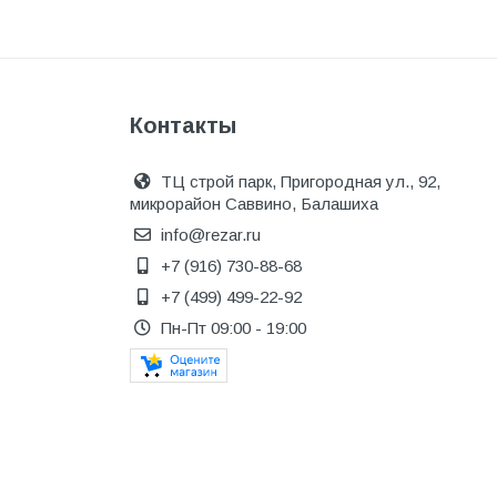
Инструмент
Инструмент и аксессуары
Канализационные системы
Контакты
Канализация
Категория
ТЦ строй парк, Пригородная ул., 92,
микрорайон Саввино, Балашиха
Керамика и керамогранит
info@rezar.ru
КИП и автоматика
+7 (916) 730-88-68
Клеи, герметики, пены
+7 (499) 499-22-92
Пн-Пт 09:00 - 19:00
Клей монтажный
Коллекторы и шкафы
Компоненты оптической
системы
Косметика и уход