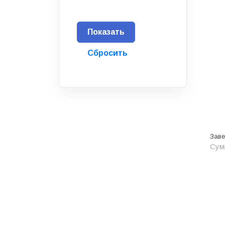
Водоснабжение и канализация
Гидроизоляция
Гипсокартон &amp;
комплектующие
Декоративные материалы
Дом и дача
ДПК
Дренажные системы
Заве
Запорная арматура и
Сум
регулирующая
Изоляция
Инженерная сантехника
Инженерная сантехника и
инструменты