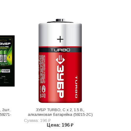
, 2шт.
ЗУБР TURBO, С х 2, 1.5 В,,
59271-
алкалиновая батарейка (59215-2C)
Сумма: 196 ₽
Цена: 196 ₽