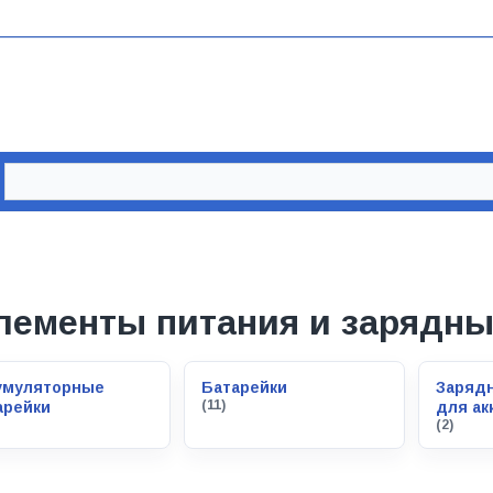
лементы питания и зарядны
умуляторные
Батарейки
Зарядн
(11)
арейки
для ак
(2)