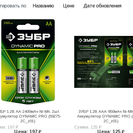
тировать по:
Названию
Цене
Дате обновления
БР 1.2В АА-2400мАч Ni-Mh, 2шт.
ЗУБР 1.2В ААА-950мАч Ni-Mh
кумулятор DYNAMIC PRO (59275-
Аккумулятор DYNAMIC PRO (
2C_z01)
2C_z01)
ма: 197 ₽
Сумма: 125 ₽
Цена: 197 ₽
Цена: 125 ₽