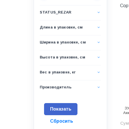
Водоснабжение и канализация
Сор
STATUS_REZAR
Гидроизоляция
Гипсокартон &amp;
Длина в упаковке, см
комплектующие
Декоративные материалы
Ширина в упаковке, см
Дом и дача
Высота в упаковке, см
ДПК
Дренажные системы
Вес в упаковке, кг
Запорная арматура и
регулирующая
Производитель
Изоляция
Инженерная сантехника
ЗУ
Ак
Инженерная сантехника и
инструменты
Сум