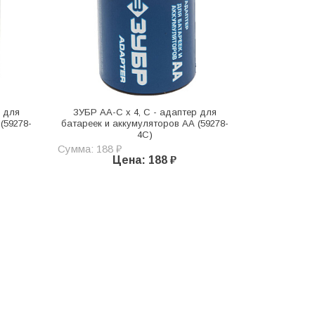
р для
ЗУБР AA-C х 4, C - адаптер для
(59278-
батареек и аккумуляторов АА (59278-
4C)
Сумма: 188 ₽
Цена: 188 ₽
перед