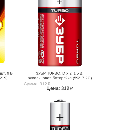
шт, 9 В,
ЗУБР TURBO, D х 2, 1.5 В,
219)
алкалиновая батарейка (59217-2C)
Сумма: 312 ₽
Цена: 312 ₽