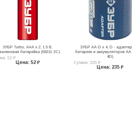
ЗУБР Turbo, ААА х 2, 1.5 В,
ЗУБР AA-D х 4, D - адапте
калиновая батарейка (59211-2C)
батареек и аккумуляторов АА 
4D)
ма: 52 ₽
Цена: 52 ₽
Сумма: 235 ₽
Цена: 235 ₽
Назад
1
2
В