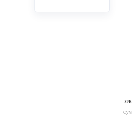
Инструмент
Инструмент и аксессуары
Канализационные системы
Канализация
Категория
Керамика и керамогранит
КИП и автоматика
Клеи, герметики, пены
Клей монтажный
Коллекторы и шкафы
ЗУБ
Компоненты оптической
Сум
системы
Косметика и уход