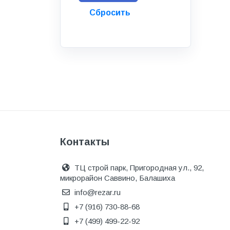
Инструмент
Инструмент и аксессуары
Канализационные системы
Канализация
Категория
Керамика и керамогранит
КИП и автоматика
Клеи, герметики, пены
Контакты
Клей монтажный
ТЦ строй парк, Пригородная ул., 92,
Коллекторы и шкафы
микрорайон Саввино, Балашиха
Компоненты оптической
info@rezar.ru
системы
+7 (916) 730-88-68
Косметика и уход
+7 (499) 499-22-92