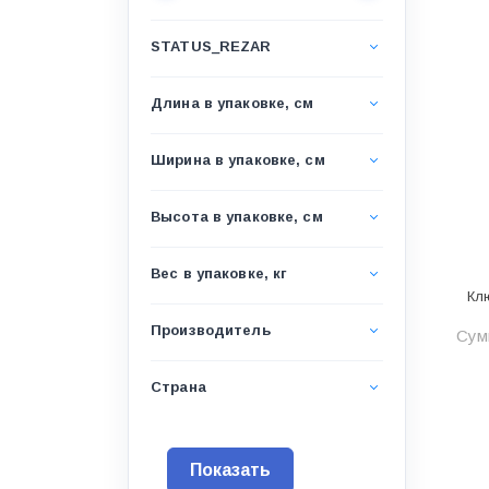
Водоснабжение и канализация
STATUS_REZAR
Гидроизоляция
Гипсокартон &amp;
Длина в упаковке, см
комплектующие
Декоративные материалы
Ширина в упаковке, см
Дом и дача
Высота в упаковке, см
ДПК
Дренажные системы
Вес в упаковке, кг
Клю
Запорная арматура и
регулирующая
Производитель
Сумм
Изоляция
Страна
Инженерная сантехника
Инженерная сантехника и
инструменты