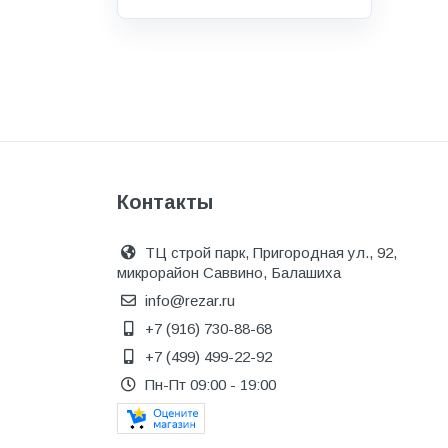
Водоснабжение и канализация
Гидроизоляция
Гипсокартон &amp;
комплектующие
Декоративные материалы
Дом и дача
Контакты
ДПК
Дренажные системы
ТЦ строй парк, Пригородная ул., 92,
микрорайон Саввино, Балашиха
Запорная арматура и
регулирующая
info@rezar.ru
+7 (916) 730-88-68
Изоляция
+7 (499) 499-22-92
Инженерная сантехника
Пн-Пт 09:00 - 19:00
Инженерная сантехника и
инструменты