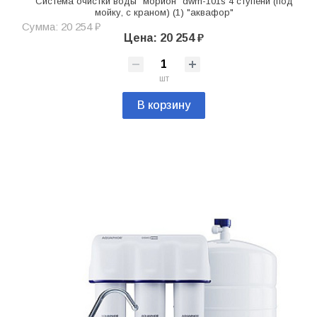
Система очистки воды "морион" dwm-101s 4 ступени (под
мойку, с краном) (1) "аквафор"
Сумма: 20 254 ₽
Цена: 20 254 ₽
шт
В корзину