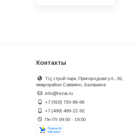
Водоснабжение и канализация
Гидроизоляция
Гипсокартон &amp;
комплектующие
Декоративные материалы
Дом и дача
Контакты
ДПК
Дренажные системы
ТЦ строй парк, Пригородная ул., 92,
микрорайон Саввино, Балашиха
Запорная арматура и
регулирующая
info@rezar.ru
+7 (916) 730-88-68
Изоляция
+7 (499) 499-22-92
Инженерная сантехника
Пн-Пт 09:00 - 19:00
Инженерная сантехника и
инструменты