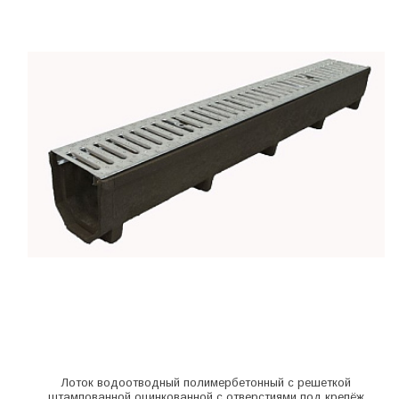
Лоток водоотводный полимербетонный с решеткой
штампованной оцинкованной с отверстиями под крепёж